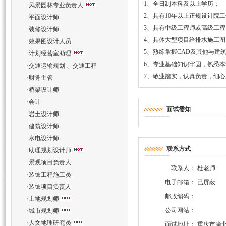
1、全日制本科及以上学历；
·
风景园林专业负责人
2、具有10年以上正规设计院
·
平面设计师
3、具有中级工程师或高级工
·
装修设计师
4、具体大型项目给排水施工
·
效果图设计人员
5、熟练掌握CAD及其他与建
·
计划经营室助理
6、专业基础知识牢固，熟悉
·
交通运输规划 、交通工程
7、敬业踏实，认真负责，细
·
财务主管
·
桥梁设计师
·
会计
面试需知
·
岩土设计师
·
建筑设计师
·
水电设计师
联系方式
·
助理规划设计师
·
景观项目负责人
联系人：
杜老师
·
装饰工程施工员
电子邮箱：
已屏蔽
·
装饰项目负责人
邮政编码：
·
土地规划师
公司网站：
·
城市规划师
·
人文地理研究员
面试地址：
重庆市渝北