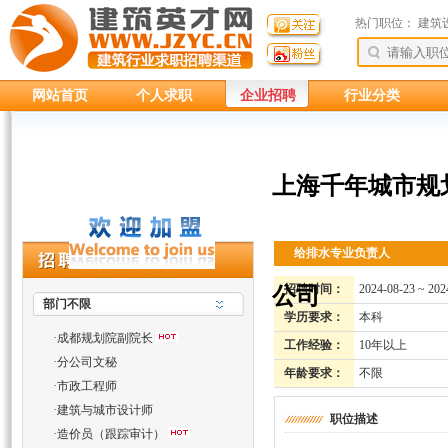
热门职位：
建筑
网站首页
个人求职
企业招聘
行业分类
上海千年城市规
给排水专业负责人
招聘时间：
2024-08-23 ~ 202
公司
部门不限
学历要求：
本科
·
成都规划院副院长
工作经验：
10年以上
·
分公司文秘
年龄要求：
不限
·
市政工程师
·
建筑与城市设计师
职位描述
·
造价员（跟踪审计）